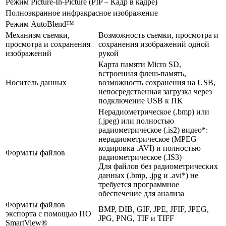
Режим Picture-In-Picture (PIP – Кадр в кадре)
Полноэкранное инфракрасное изображение
Режим AutoBlend™
Механизм съемки,
Возможность съемки, просмотра и
просмотра и сохранения
сохранения изображений одной
изображений
рукой
Карта памяти Micro SD,
встроенная флеш-память,
Носитель данных
возможность сохранения на USB,
непосредственная загрузка через
подключение USB к ПК
Нерадиометрическое (.bmp) или
(.jpeg) или полностью
радиометрическое (.is2) видео*:
нерадиометрическое (MPEG –
кодировка .AVI) и полностью
Форматы файлов
радиометрическое (.IS3)
Для файлов без радиометрических
данных (.bmp, .jpg и .avi*) не
требуется программное
обеспечение для анализа
Форматы файлов
BMP, DIB, GIF, JPE, JFIF, JPEG,
экспорта с помощью ПО
JPG, PNG, TIF и TIFF
SmartView®