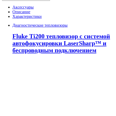
Ti200
тепловизор
Аксессуары
с
Описание
системой
Характеристики
автофокусировки
LaserSharp™
Диагностические тепловизоры
и
беспроводным
Fluke Ti200 тепловизор с системой
подключением
автофокусировки LaserSharp™ и
количество
беспроводным подключением