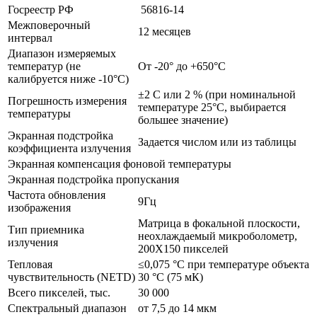
Госреестр РФ
56816-14
Межповерочный
12 месяцев
интервал
Диапазон измеряемых
температур (не
От -20° до +650°С
калибруется ниже -10°С)
±2 C или 2 % (при номинальной
Погрешность измерения
температуре 25°C, выбирается
температуры
большее значение)
Экранная подстройка
Задается числом или из таблицы
коэффициента излучения
Экранная компенсация фоновой температуры
Экранная подстройка пропускания
Частота обновления
9Гц
изображения
Матрица в фокальной плоскости,
Тип приемника
неохлаждаемый микроболометр,
излучения
200X150 пикселей
Тепловая
≤0,075 °C при температуре объекта
чувствительность (NETD)
30 °C (75 мК)
Всего пикселей, тыс.
30 000
Спектральный диапазон
от 7,5 до 14 мкм