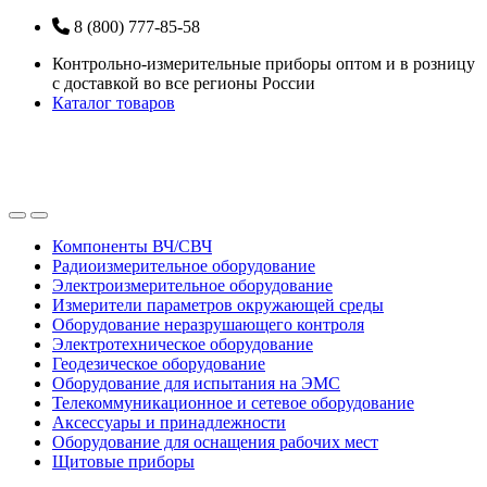
Перейти
Перейти
8 (800) 777-85-58
к
к
Контрольно-измерительные приборы оптом и в розницу
навигации
содержанию
с доставкой во все регионы России
Каталог товаров
Open
Close
Компоненты ВЧ/СВЧ
Радиоизмерительное оборудование
Электроизмерительное оборудование
Измерители параметров окружающей среды
Оборудование неразрушающего контроля
Электротехническое оборудование
Геодезическое оборудование
Оборудование для испытания на ЭМС
Телекоммуникационное и сетевое оборудование
Аксессуары и принадлежности
Оборудование для оснащения рабочих мест
Щитовые приборы