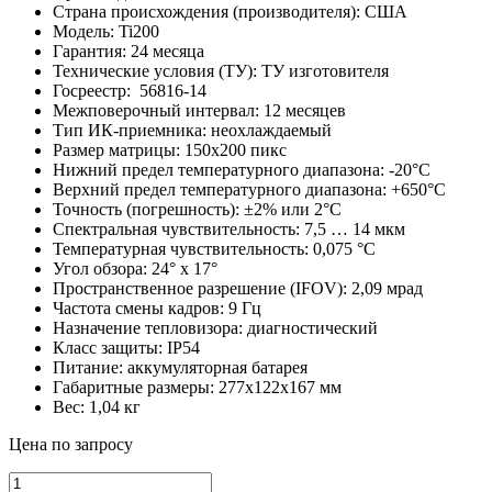
Страна происхождения (производителя): США
Модель: Ti200
Гарантия: 24 месяца
Технические условия (ТУ): ТУ изготовителя
Госреестр: 56816-14
Межповерочный интервал: 12 месяцев
Тип ИК-приемника: неохлаждаемый
Размер матрицы: 150х200 пикс
Нижний предел температурного диапазона: -20°C
Верхний предел температурного диапазона: +650°C
Точность (погрешность): ±2% или 2°C
Спектральная чувствительность: 7,5 … 14 мкм
Температурная чувствительность: 0,075 °С
Угол обзора: 24° x 17°
Пространственное разрешение (IFOV): 2,09 мрад
Частота смены кадров: 9 Гц
Назначение тепловизора: диагностический
Класс защиты: IP54
Питание: аккумуляторная батарея
Габаритные размеры: 277x122x167 мм
Вес: 1,04 кг
Цена по запросу
Fluke