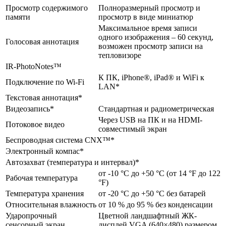
Просмотр содержимого
Полноразмерный просмотр и
памяти
просмотр в виде миниатюр
Максимальное время записи
одного изображения – 60 секунд,
Голосовая аннотация
возможен просмотр записи на
тепловизоре
IR-PhotoNotes™
К ПК, iPhone®, iPad® и WiFi к
Подключение по Wi-Fi
LAN*
Текстовая аннотация*
Видеозапись*
Стандартная и радиометрическая
Через USB на ПК и на HDMI-
Потоковое видео
совместимый экран
Беспроводная система CNX™*
Электронный компас*
Автозахват (температура и интервал)*
от -10 °C до +50 °C (от 14 °F до 122
Рабочая температура
°F)
Температура хранения
от -20 °C до +50 °C без батарей
Относительная влажность
от 10 % до 95 % без конденсации
Ударопрочный
Цветной ландшафтный ЖК-
сенсорный экран
дисплей VGA (640×480) размером