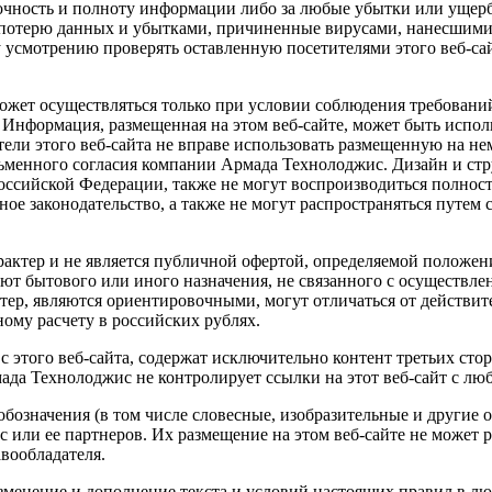
 точность и полноту информации либо за любые убытки или ущер
 за потерю данных и убытками, причиненные вирусами, нанесши
у усмотрению проверять оставленную посетителями этого веб-сай
ожет осуществляться только при условии соблюдения требовани
 Информация, размещенная на этом веб-сайте, может быть испол
тели этого веб-сайта не вправе использовать размещенную на н
ьменного согласия компании Армада Технолоджис. Дизайн и стру
Российской Федерации, также не могут воспроизводиться полно
ое законодательство, а также не могут распространяться путем
ктер и не является публичной офертой, определяемой положени
т бытового или иного назначения, не связанного с осуществле
тер, являются ориентировочными, могут отличаться от действит
ому расчету в российских рублях.
с этого веб-сайта, содержат исключительно контент третьих ст
ада Технолоджис не контролирует ссылки на этот веб-сайт с лю
означения (в том числе словесные, изобразительные и другие о
или ее партнеров. Их размещение на этом веб-сайте не может р
вообладателя.
зменение и дополнение текста и условий настоящих правил в лю