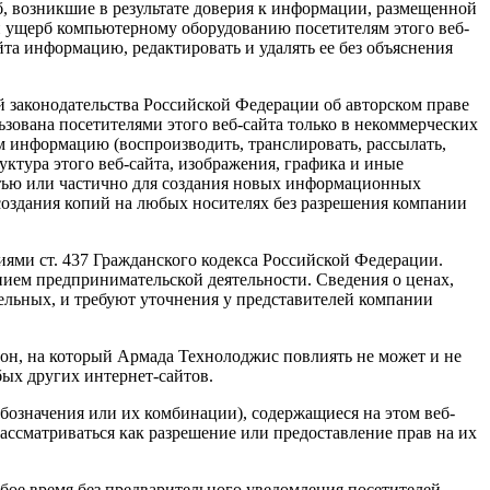
б, возникшие в результате доверия к информации, размещенной
ми ущерб компьютерному оборудованию посетителям этого веб-
та информацию, редактировать и удалять ее без объяснения
й законодательства Российской Федерации об авторском праве
ьзована посетителями этого веб-сайта только в некоммерческих
ем информацию (воспроизводить, транслировать, рассылать,
ктура этого веб-сайта, изображения, графика и иные
стью или частично для создания новых информационных
 создания копий на любых носителях без разрешения компании
ями ст. 437 Гражданского кодекса Российской Федерации.
нием предпринимательской деятельности. Сведения о ценах,
ельных, и требуют уточнения у представителей компании
орон, на который Армада Технолоджис повлиять не может и не
бых других интернет-сайтов.
бозначения или их комбинации), содержащиеся на этом веб-
ассматриваться как разрешение или предоставление прав на их
бое время без предварительного уведомления посетителей.