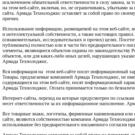
исключением обязательной ответственности в силу закона, за
на этом веб-сайте, включая, но, не ограничиваясь, убытками
сайта. Армада Технолоджис оставляет за собой право по своем
причин.
Использование информации, размещаемой на этом веб-сайте, м
и интеллектуальной собственности, а также настоящих правил.
(ознакомительных, исследовательских и прочих) целях. Посети
публиковать) полностью или в части без предварительного пис
элементы, являющиеся объектом охраны по законодательству 
объектов, или для каких-либо иных целей, нарушающих указанн
Армада Технолоджис.
Вся информация на этом веб-сайте носит информационный хара
Товары, предлагаемые компанией Армада Технолоджис, не имею
содержащиеся на этом веб-сайте, носят информационный харак
Армада Технолоджис. Оплата принимается только по безналичн
Интернет-сайты, переход на которые предусмотрен по ссылкам 
несет ответственности за их информационное наполнение. Арм
Все товарные знаки, логотипы, фирменные наименования или об
сайте, являются собственностью компании Армада Технолоджис 
использование без предварительного письменного согласия пра
Армада Технолоджис сохраняет за собой право на пересмотр, и