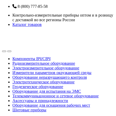
Перейти
Перейти
8 (800) 777-85-58
к
к
Контрольно-измерительные приборы оптом и в розницу
навигации
содержанию
с доставкой во все регионы России
Каталог товаров
Open
Close
Компоненты ВЧ/СВЧ
Радиоизмерительное оборудование
Электроизмерительное оборудование
Измерители параметров окружающей среды
Оборудование неразрушающего контроля
Электротехническое оборудование
Геодезическое оборудование
Оборудование для испытания на ЭМС
Телекоммуникационное и сетевое оборудование
Аксессуары и принадлежности
Оборудование для оснащения рабочих мест
Щитовые приборы