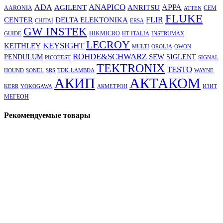
ANAPICO
APPA
ADA
AGILENT
ANRITSU
AARONIA
CEM
ATTEN
FLUKE
DELTA ELEKTONIKA
FLIR
CENTER
CHITAI
ERSA
GW INSTEK
HIKMICRO
GUIDE
HT ITALIA
INSTRUMAX
LECROY
KEYSIGHT
KEITHLEY
MULTI
OROLIA
OWON
ROHDE&SCHWARZ
SEW
PENDULUM
SIGLENT
PICOTEST
SIGNAL
TEKTRONIX
TESTO
HOUND
SONEL
SRS
TDK-LAMBDA
WAYNE
АКТАКОМ
АКИП
KERR
YOKOGAWA
АКМЕТРОН
ИЗИТ
МЕГЕОН
Рекомендуемые товары