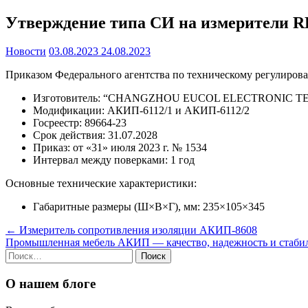
Утверждение типа СИ на измерители 
Новости
03.08.2023
24.08.2023
Приказом Федерального агентства по техническому регулиров
Изготовитель: “CHANGZHOU EUCOL ELECTRONIC TE
Модификации: АКИП-6112/1 и АКИП-6112/2
Госреестр: 89664-23
Срок действия: 31.07.2028
Приказ: от «31» июля 2023 г. № 1534
Интервал между поверками: 1 год
Основные технические характеристики:
Габаритные размеры (Ш×В×Г), мм: 235×105×345
Навигация
←
Измеритель сопротивления изоляции АКИП-8608
Промышленная мебель АКИП — качество, надежность и стаби
по
Найти:
записям
О нашем блоге