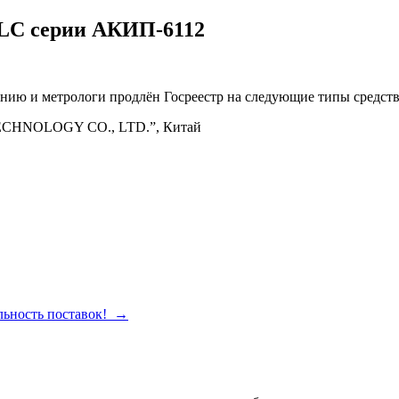
RLC серии АКИП-6112
анию и метрологи продлён Госреестр на следующие типы средс
CHNOLOGY CO., LTD.”, Китай
льность поставок!
→