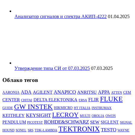
Анализатор сигналов и спектра АКИП-4222
01.04.2025
Утверждение типа СИ от 07.03.2025
07.03.2025
Облако тегов
ANAPICO
APPA
ADA
AGILENT
ANRITSU
AARONIA
CEM
ATTEN
FLUKE
DELTA ELEKTONIKA
FLIR
CENTER
CHITAI
ERSA
GW INSTEK
HIKMICRO
GUIDE
HT ITALIA
INSTRUMAX
LECROY
KEYSIGHT
KEITHLEY
MULTI
OROLIA
OWON
ROHDE&SCHWARZ
SEW
PENDULUM
SIGLENT
PICOTEST
SIGNAL
TEKTRONIX
TESTO
HOUND
SONEL
SRS
TDK-LAMBDA
WAYNE