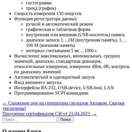
гистограмма
тренд (график)
Cкорость измерения 150 опер/сек
Функция регистратора данных
ручной и автоматический режим
графическая и табличная форма
внутренняя или внешняя (USB-носитель) память
диапазон записи 1…1М (внутренняя память), 1…
100 М (внешняя память)
интервал считывания 5 мс…1000 с
Вычисление максимальных, минимальных, средних
значений, диапазон, стандартная девиация,
относительные измерения, измерение dBm, dB, контроль
по диапазону значений
Автоматический и однократный запуск
Вход внешнего запуска
Интерфейсы RS-232, USB-device, USB-host, LAN
Программирование SCPI командами
Навигация
←
Снижение цен на генераторы сигналов Актаком. Скидки
увеличены!
по
Продление сертификатов СИ от 21.04.2023
→
записям
Найти:
О нашем блоге