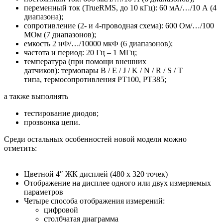
переменный ток (TrueRMS, до 10 кГц): 60 мА/…/10 А (4
диапазона);
сопротивление (2- и 4-проводная схема): 600 Ом/…/100
МОм (7 диапазонов);
емкость 2 нФ/…/10000 мкФ (6 диапазонов);
частота и период: 20 Гц – 1 МГц;
температура (при помощи внешних
датчиков): термопары B / E / J / K / N / R / S / T
типа, термосопротивления PT100, PT385;
а также выполнять
тестирование диодов;
прозвонка цепи.
Среди остальных особенностей новой модели можно
отметить:
Цветной 4″ ЖК дисплей (480 x 320 точек)
Отображение на дисплее одного или двух измеряемых
параметров
Четыре способа отображения измерений:
цифровой
столбчатая диаграмма