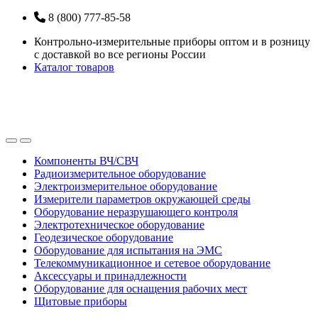
Перейти
Перейти
8 (800) 777-85-58
к
к
Контрольно-измерительные приборы оптом и в розницу
навигации
содержанию
с доставкой во все регионы России
Каталог товаров
Open
Close
Компоненты ВЧ/СВЧ
Радиоизмерительное оборудование
Электроизмерительное оборудование
Измерители параметров окружающей среды
Оборудование неразрушающего контроля
Электротехническое оборудование
Геодезическое оборудование
Оборудование для испытания на ЭМС
Телекоммуникационное и сетевое оборудование
Аксессуары и принадлежности
Оборудование для оснащения рабочих мест
Щитовые приборы