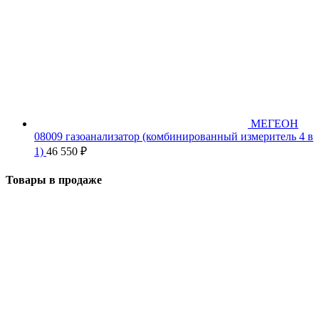
МЕГЕОН
08009 газоанализатор (комбинированный измеритель 4 в
1)
46 550
₽
Товары в продаже