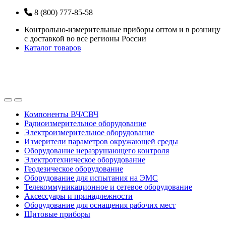
Перейти
Перейти
8 (800) 777-85-58
к
к
Контрольно-измерительные приборы оптом и в розницу
навигации
содержанию
с доставкой во все регионы России
Каталог товаров
Open
Close
Компоненты ВЧ/СВЧ
Радиоизмерительное оборудование
Электроизмерительное оборудование
Измерители параметров окружающей среды
Оборудование неразрушающего контроля
Электротехническое оборудование
Геодезическое оборудование
Оборудование для испытания на ЭМС
Телекоммуникационное и сетевое оборудование
Аксессуары и принадлежности
Оборудование для оснащения рабочих мест
Щитовые приборы