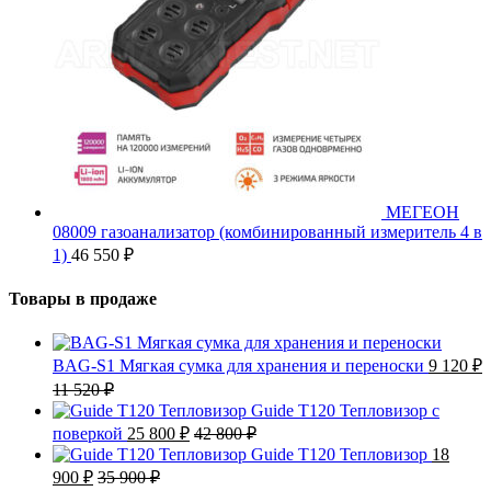
МЕГЕОН
08009 газоанализатор (комбинированный измеритель 4 в
1)
46 550
₽
Товары в продаже
BAG-S1 Мягкая сумка для хранения и переноски
9 120
₽
11 520
₽
Guide T120 Тепловизор с
поверкой
25 800
₽
42 800
₽
Guide T120 Тепловизор
18
900
₽
35 900
₽