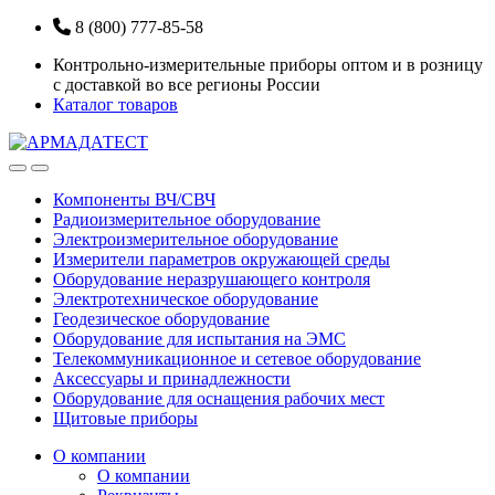
Перейти
Перейти
8 (800) 777-85-58
к
к
Контрольно-измерительные приборы оптом и в розницу
навигации
содержанию
с доставкой во все регионы России
Каталог товаров
Open
Close
Компоненты ВЧ/СВЧ
Радиоизмерительное оборудование
Электроизмерительное оборудование
Измерители параметров окружающей среды
Оборудование неразрушающего контроля
Электротехническое оборудование
Геодезическое оборудование
Оборудование для испытания на ЭМС
Телекоммуникационное и сетевое оборудование
Аксессуары и принадлежности
Оборудование для оснащения рабочих мест
Щитовые приборы
О компании
О компании