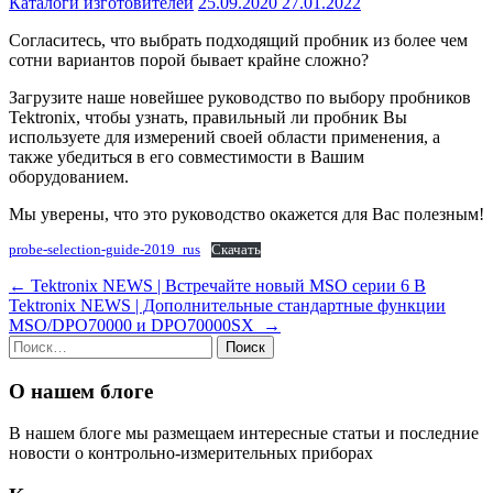
Каталоги изготовителей
25.09.2020
27.01.2022
Согласитесь, что выбрать подходящий пробник из более чем
сотни вариантов порой бывает крайне сложно?
Загрузите наше новейшее руководство по выбору пробников
Tektronix, чтобы узнать, правильный ли пробник Вы
используете для измерений своей области применения, а
также убедиться в его совместимости в Вашим
оборудованием.
Мы уверены, что это руководство окажется для Вас полезным!
probe-selection-guide-2019_rus
Скачать
Навигация
←
Tektronix NEWS | Встречайте новый MSO серии 6 B
Tektronix NEWS | Дополнительные стандартные функции
по
MSO/DPO70000 и DPO70000SX
→
записям
Найти:
О нашем блоге
В нашем блоге мы размещаем интересные статьи и последние
новости о контрольно-измерительных приборах