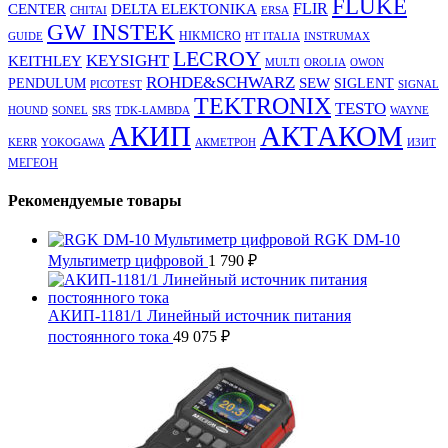
FLUKE
DELTA ELEKTONIKA
FLIR
CENTER
CHITAI
ERSA
GW INSTEK
HIKMICRO
GUIDE
HT ITALIA
INSTRUMAX
LECROY
KEYSIGHT
KEITHLEY
MULTI
OROLIA
OWON
ROHDE&SCHWARZ
SEW
PENDULUM
SIGLENT
PICOTEST
SIGNAL
TEKTRONIX
TESTO
HOUND
SONEL
SRS
TDK-LAMBDA
WAYNE
АКТАКОМ
АКИП
KERR
YOKOGAWA
АКМЕТРОН
ИЗИТ
МЕГЕОН
Рекомендуемые товары
RGK DM-10
Мультиметр цифровой
1 790
₽
АКИП-1181/1 Линейный источник питания
постоянного тока
49 075
₽