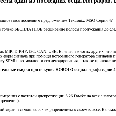
ести один из последних осциллографов.
ользоваться последним предложением Tektronix, MSO Серии 4?
 не только БЕСПЛАТНОЕ расширение полосы пропускания до сле
ак MIPI D-PHY, I3C, CAN, USB, Ethernet и многих других, что 
их форм сигнала при помощи встроенного генератора сигналов 
йсу SPMI и возможности его декодирования, а так же приложен
льные скидки при покупке НОВОГО осциллографа серии 4
ерения с частотой дискретизации 6,26 Гвыб/с на всех аналогов
азрешения).
 экран и самым высоким разрешением в своем классе. Вы смож