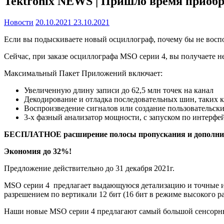
Tektronix NEWS | Пришло время приобр
Новости
20.10.2021
23.10.2021
Если вы подыскиваете новый осциллограф, почему бы не восп
Сейчас, при заказе осциллографа MSO серии 4, вы получаете
Максимальный Пакет Приложений включает:
Увеличенную длину записи до 62,5 млн точек на канал
Декодирование и отладка последовательных шин, таких к
Воспроизведение сигналов или создание пользовательск
3-х фазный анализатор мощности, с запуском по интерфе
БЕСПЛАТНОЕ расширение полосы пропускания и дополните
Экономия до 32%!
Предложение действительно до 31 декабря 2021г.
MSO серии 4 предлагает выдающуюся детализацию и точные изм
разрешением по вертикали 12 бит (16 бит в режиме высокого р
Наши новые MSO серии 4 предлагают самый большой сенсорный