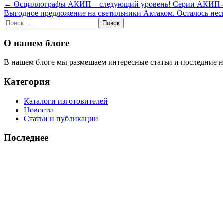
Навигация
←
Осциллографы АКИП – следующий уровень! Серии АКИП-41
Выгодное предложение на светильники Актаком. Осталось нес
по
Найти:
записям
О нашем блоге
В нашем блоге мы размещаем интересные статьи и последние 
Категория
Каталоги изготовителей
Новости
Статьи и публикации
Последнее