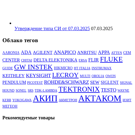
Утверждение типа СИ от 07.03.2025
07.03.2025
Облако тегов
ANAPICO
APPA
ADA
AGILENT
ANRITSU
AARONIA
CEM
ATTEN
FLUKE
DELTA ELEKTONIKA
FLIR
CENTER
CHITAI
ERSA
GW INSTEK
HIKMICRO
GUIDE
HT ITALIA
INSTRUMAX
LECROY
KEYSIGHT
KEITHLEY
MULTI
OROLIA
OWON
ROHDE&SCHWARZ
SEW
PENDULUM
SIGLENT
PICOTEST
SIGNAL
TEKTRONIX
TESTO
HOUND
SONEL
SRS
TDK-LAMBDA
WAYNE
АКТАКОМ
АКИП
KERR
YOKOGAWA
АКМЕТРОН
ИЗИТ
МЕГЕОН
Рекомендуемые товары