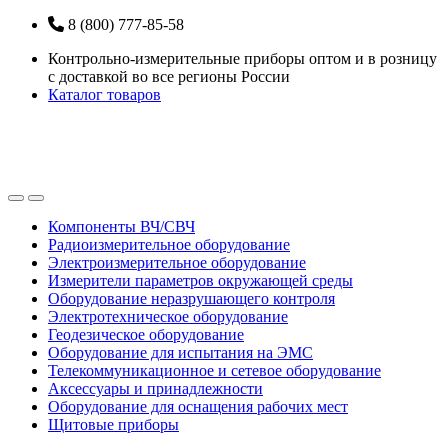
Перейти
Перейти
8 (800) 777-85-58
к
к
Контрольно-измерительные приборы оптом и в розницу
навигации
содержанию
с доставкой во все регионы России
Каталог товаров
Open
Close
Компоненты ВЧ/СВЧ
Радиоизмерительное оборудование
Электроизмерительное оборудование
Измерители параметров окружающей среды
Оборудование неразрушающего контроля
Электротехническое оборудование
Геодезическое оборудование
Оборудование для испытания на ЭМС
Телекоммуникационное и сетевое оборудование
Аксессуары и принадлежности
Оборудование для оснащения рабочих мест
Щитовые приборы