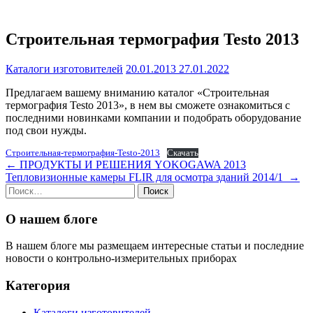
Строительная термография Testo 2013
Каталоги изготовителей
20.01.2013
27.01.2022
Предлагаем вашему вниманию каталог «Строительная
термография Testo 2013», в нем вы сможете ознакомиться с
последними новинками компании и подобрать оборудование
под свои нужды.
Строительная-термография-Testo-2013
Скачать
Навигация
←
ПРОДУКТЫ И РЕШЕНИЯ YOKOGAWA 2013
Тепловизионные камеры FLIR для осмотра зданий 2014/1
→
по
Найти:
записям
О нашем блоге
В нашем блоге мы размещаем интересные статьи и последние
новости о контрольно-измерительных приборах
Категория
Каталоги изготовителей