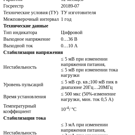
Госреестр
20189-07
Технические условия (ТУ)
ТУ изготовителя
Межповерочный интервал
1 год
Технические данные
Тип индикатора
Цифровой
Выходное напряжение
0…36 В
Выходной ток
0…10 А
Стабилизация напряжения
≤ 5 мВ при изменении
напряжения питания,
Нестабильность
≤ 5 мВ при изменении тока
нагрузки
≤ 5 мВ ср. кв.;100 мВ пик в
Уровень пульсаций
диапазоне 20Гц…20МГц
≤ 500 мкс (50%-изменение
Время установления
нагрузки, мин. ток 0,5 А)
Температурный
-4
10
/ °С
коэффициент
Стабилизация тока
≤ 3 мА при изменении
напряжения питания,
Нестабильность