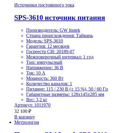
Источники постоянного тока
SPS-3610 источник питания
Производитель: GW Instek
Страна происхождения: Тайвань
Модель: SPS-3610
Гарантия: 12 месяцев
Госреестр СИ: 20189-07
Межповерочный интервал: 1 год
Тип: импульсный
Напряжение: 36 В
Ток: 10 А
Мощность: 360 Вт
Количество каналов: 1
Питание: 115 / 230 В (± 15 %), 50 / 60 Гц
Габаритные размеры: 128х145х285 мм
Вес: 3,2 кг
Артикул: 1011970
32 100
₽
В корзину
Метрология