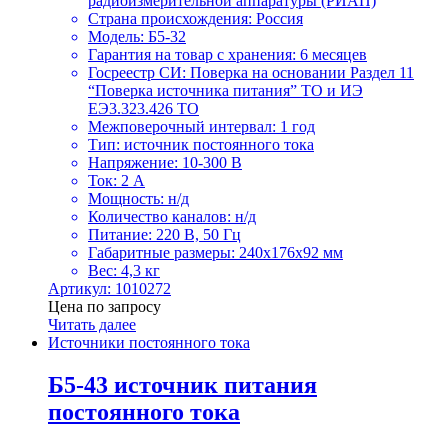
радиоизмерительной аппаратуры (РИАП)
Страна происхождения: Россия
Модель: Б5-32
Гарантия на товар с хранения: 6 месяцев
Госреестр СИ: Поверка на основании Раздел 11
“Поверка источника питания” ТО и ИЭ
ЕЭ3.323.426 ТО
Межповерочный интервал: 1 год
Тип: источник постоянного тока
Напряжение: 10-300 В
Ток: 2 А
Мощность: н/д
Количество каналов: н/д
Питание: 220 В, 50 Гц
Габаритные размеры: 240х176х92 мм
Вес: 4,3 кг
Артикул: 1010272
Цена по запросу
Читать далее
Источники постоянного тока
Б5-43 источник питания
постоянного тока