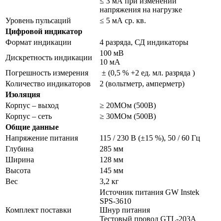
≤ 3 мА при изменении
напряжения на нагрузке
Уровень пульсаций
≤ 5 мА ср. кв.
Цифровой индикатор
Формат индикации
4 разряда, СД индикаторы
100 мВ
Дискретность индикации
10 мА
Погрешность измерения
± (0,5 % +2 ед. мл. разряда )
Количество индикаторов
2 (вольтметр, амперметр)
Изоляция
Корпус – выход
≥ 20МОм (500В)
Корпус – сеть
≥ 30МОм (500В)
Общие данные
Напряжение питания
115 / 230 В (±15 %), 50 / 60 Гц
Глубина
285 мм
Ширина
128 мм
Высота
145 мм
Вес
3,2 кг
Источник питания GW Instek
SPS-3610
Комплект поставки
Шнур питания
Тестовый провод GTL-203A