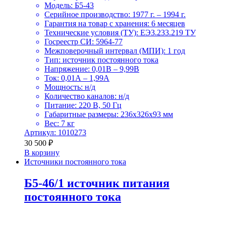
Модель: Б5-43
Серийное производство: 1977 г. – 1994 г.
Гарантия на товар с хранения: 6 месяцев
Технические условия (ТУ): ЕЭ3.233.219 ТУ
Госреестр СИ: 5964-77
Межповерочный интервал (МПИ): 1 год
Тип: источник постоянного тока
Напряжение: 0,01В – 9,99В
Ток: 0,01А – 1,99А
Мощность: н/д
Количество каналов: н/д
Питание: 220 В, 50 Гц
Габаритные размеры: 236x326x93 мм
Вес: 7 кг
Артикул: 1010273
30 500
₽
В корзину
Источники постоянного тока
Б5-46/1 источник питания
постоянного тока