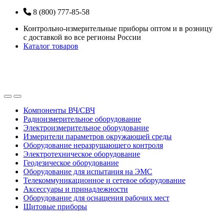
Перейти
Перейти
8 (800) 777-85-58
к
к
Контрольно-измерительные приборы оптом и в розницу
навигации
содержанию
с доставкой во все регионы России
Каталог товаров
Open
Close
Компоненты ВЧ/СВЧ
Радиоизмерительное оборудование
Электроизмерительное оборудование
Измерители параметров окружающей среды
Оборудование неразрушающего контроля
Электротехническое оборудование
Геодезическое оборудование
Оборудование для испытания на ЭМС
Телекоммуникационное и сетевое оборудование
Аксессуары и принадлежности
Оборудование для оснащения рабочих мест
Щитовые приборы