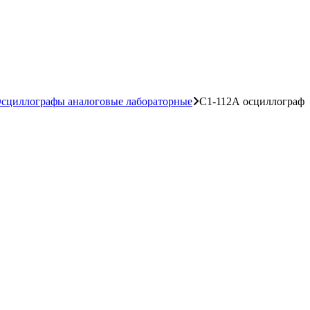
сциллографы аналоговые лабораторные
С1-112А осциллограф