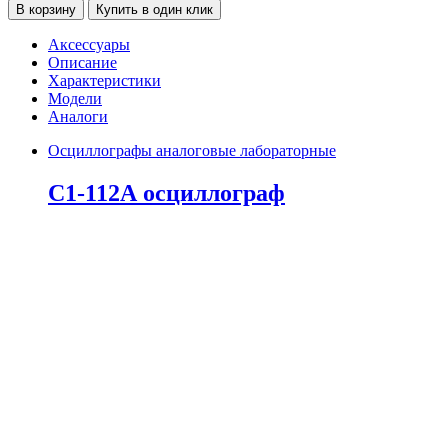
112А
В корзину
Купить в один клик
осциллограф
количество
Аксессуары
Описание
Характеристики
Модели
Аналоги
Осциллографы аналоговые лабораторные
С1-112А осциллограф