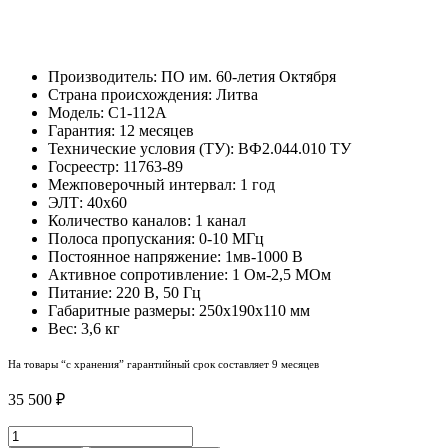
Производитель: ПО им. 60-летия Октября
Страна происхождения: Литва
Модель: С1-112А
Гарантия: 12 месяцев
Технические условия (ТУ): ВФ2.044.010 ТУ
Госреестр: 11763-89
Межповерочный интервал: 1 год
ЭЛТ: 40х60
Количество каналов: 1 канал
Полоса пропускания: 0-10 МГц
Постоянное напряжение: 1мв-1000 В
Активное сопротивление: 1 Ом-2,5 МОм
Питание: 220 В, 50 Гц
Габаритные размеры: 250х190х110 мм
Вес: 3,6 кг
На товары “с хранения” гарантийный срок составляет 9 месяцев
35 500
₽
С1-