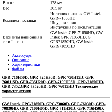
Высота
178 мм
Вес
30,5 кг
Источник питания GW Instek
GPR-71850HD
Комплект поставки
Шнур питания
Инструкция по эксплуатации
GW Instek-GPR-71850HD, GW
Варианты написания в
Instek GPR 71850HD, G
сети Internet
GPR71850HD, GW Instek
GPR/71850HD
Аксессуары
Описание
Характеристики
Файлы
GPR-716H50D, GPR-725H30D, GPR-750H15D, GPR-
760H15D, GPR-735H20D, GPR-7100H05D, GPR-71850HD,
GPR-7352,GPR-73520HD, GPR-76015HD Технические
характеристики
GW Instek GPC-71850D, GPC-73060D, GPC-76030D, GPR-
70830HD, GPR-7100H05D, GPR-711H30D, GPR-716H50D,