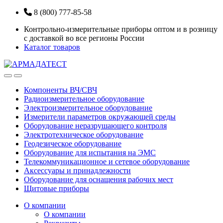
Перейти
Перейти
8 (800) 777-85-58
к
к
Контрольно-измерительные приборы оптом и в розницу
навигации
содержанию
с доставкой во все регионы России
Каталог товаров
Open
Close
Компоненты ВЧ/СВЧ
Радиоизмерительное оборудование
Электроизмерительное оборудование
Измерители параметров окружающей среды
Оборудование неразрушающего контроля
Электротехническое оборудование
Геодезическое оборудование
Оборудование для испытания на ЭМС
Телекоммуникационное и сетевое оборудование
Аксессуары и принадлежности
Оборудование для оснащения рабочих мест
Щитовые приборы
О компании
О компании