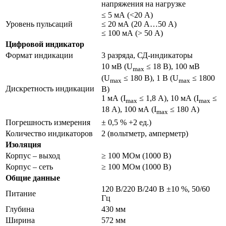
напряжения на нагрузке
≤ 5 мА (<20 А)
Уровень пульсаций
≤ 20 мА (20 А…50 А)
≤ 100 мА (> 50 А)
Цифровой индикатор
Формат индикации
3 разряда, СД-индикаторы
10 мВ (U
≤ 18 В), 100 мВ
max
(U
≤ 180 В), 1 В (U
≤ 1800
max
max
Дискретность индикации
В)
1 мА (I
≤ 1,8 А), 10 мА (I
≤
max
max
18 А), 100 мА (I
≤ 180 А)
max
Погрешность измерения
± 0,5 % +2 ед.)
Количество индикаторов
2 (вольтметр, амперметр)
Изоляция
Корпус – выход
≥ 100 МОм (1000 В)
Корпус – сеть
≥ 100 МОм (1000 В)
Общие данные
120 В/220 В/240 В ±10 %, 50/60
Питание
Гц
Глубина
430 мм
Ширина
572 мм