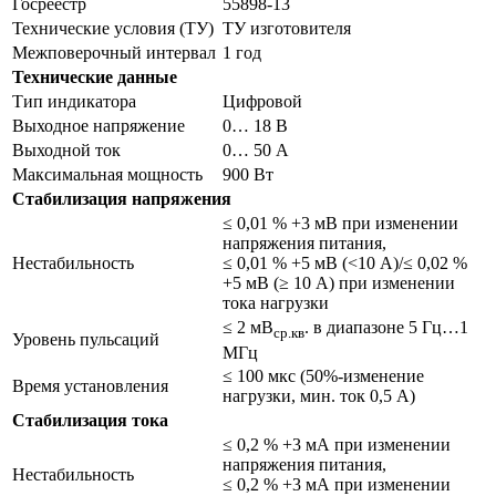
Госреестр
55898-13
Технические условия (ТУ)
ТУ изготовителя
Межповерочный интервал
1 год
Технические данные
Тип индикатора
Цифровой
Выходное напряжение
0… 18 В
Выходной ток
0… 50 А
Максимальная мощность
900 Вт
Стабилизация напряжения
≤ 0,01 % +3 мВ при изменении
напряжения питания,
Нестабильность
≤ 0,01 % +5 мВ (<10 А)/≤ 0,02 %
+5 мВ (≥ 10 А) при изменении
тока нагрузки
≤ 2 мВ
. в диапазоне 5 Гц…1
ср.кв
Уровень пульсаций
МГц
≤ 100 мкс (50%-изменение
Время установления
нагрузки, мин. ток 0,5 А)
Стабилизация тока
≤ 0,2 % +3 мА при изменении
напряжения питания,
Нестабильность
≤ 0,2 % +3 мА при изменении