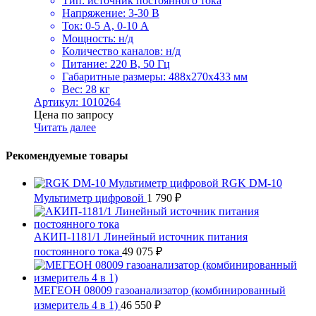
Тип: источник постоянного тока
Напряжение: 3-30 В
Ток: 0-5 А, 0-10 А
Мощность: н/д
Количество каналов: н/д
Питание: 220 В, 50 Гц
Габаритные размеры: 488х270х433 мм
Вес: 28 кг
Артикул: 1010264
Цена по запросу
Читать далее
Рекомендуемые товары
RGK DM-10
Мультиметр цифровой
1 790
₽
АКИП-1181/1 Линейный источник питания
постоянного тока
49 075
₽
МЕГЕОН 08009 газоанализатор (комбинированный
измеритель 4 в 1)
46 550
₽