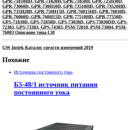
GPR-71810HD, GPR-71820H, GPR-71850H, GPR-725H30D,
GPR-73060D, GPR-730H10D, GPR-73510HD, GPR-73520HD,
GPR-735H20D, GPR-750H15D, GPR-76015HD, GPR-76030D,
GPR-76060D, GPR-760H15D, GPR-77510HD, GPR-77550D,
GPS-71830D, GPS-71850D, GPS-73030D, GPS-73030DD, GPS-
72303, GPS-73303, GPS-74303, PSM-72010, PSM-73004, PSM-
76003 Описание типа СИ
GW Instek Каталог средств измерений 2019
Похожие
Источники постоянного тока
Б5-48/1 источник питания
постоянного тока