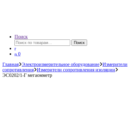
Поиск
Искать:
Поиск
0
Главная
Электроизмерительное оборудование
Измерители
сопротивления
Измерители сопротивления изоляции
ЭС0202/1-Г мегаомметр