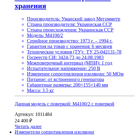
хранения
Производитель: Уманский завод Мегомметр
Страна производителя: Украинская ССР
Страна происхождения: Украинская ССР
Модель: М4100/2
Серийное производство: 1973 г. – 1994 г.
Гарантия на товар с хранения: 6 месяцев
Технические условия (ТУ): ТУ 25-042131-78
Госреестр СИ: 3424-73 до 24.08.1983
Межповерочный интервал (МПИ): 1 год
Испытательное напряжение: 250 В
Измерение сопротивления изоляции: 50 МОм
Питание: от встроенного генератора
Габаритные размеры: 200×155×140 мм
Масса: 3.5 кг
Данная модель с поверкой:
М4100/2 с поверкой
Артикул: 1011484
24 400
₽
Читать далее
Измерители сопротивления изоляции