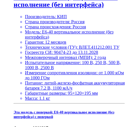
исполнение (без интерфейса)
Производитель: КИП
Страна производителя: Россия
Страна происхождения: Россия
Модель: Е6-40 вертикальное исполнение (без
интерфейса)
Гарантия: 12 месяцев
Технические условия (ТУ): ВЛЕТ.411212.001 ТУ
Госреестр СИ: 90474-23 до 13.11.2028
Межповерочный интервал (МПИ): 2 года
Испытательное напряжение: 100 В, 250 В, 500 В,
1000 В, 2500 В
Измерение сопротивления изоляции: от 1.000 кОм
до 1000 ГОм
Питание: литий-железо-фосфатная аккумуляторная
батарея 7.2 В, 1100 мА/ч
Габаритные размеры: 95×120×195 мм
Масса: 1.1 кг
Эта модель с поверкой:
Е6-40 вертикальное исполнение (без
интерфейса) с поверкой