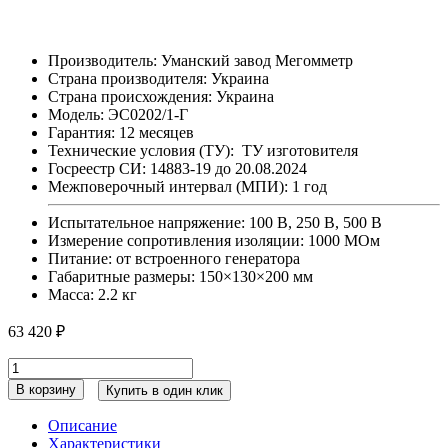
Производитель: Уманский завод Мегомметр
Страна производителя: Украина
Страна происхождения: Украина
Модель: ЭС0202/1-Г
Гарантия: 12 месяцев
Технические условия (ТУ): ТУ изготовителя
Госреестр СИ: 14883-19 до 20.08.2024
Межповерочный интервал (МПИ): 1 год
Испытательное напряжение: 100 В, 250 В, 500 В
Измерение сопротивления изоляции: 1000 МОм
Питание: от встроенного генератора
Габаритные размеры: 150×130×200 мм
Масса: 2.2 кг
63 420
₽
ЭС0202/1-
Г
В корзину
Купить в один клик
мегаомметр
количество
Описание
Характеристики