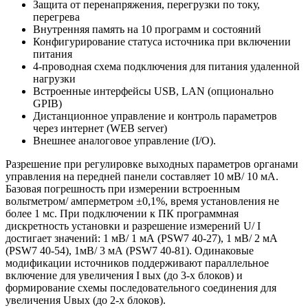
Защита от перенапряжения, перегрузки по току,
перегрева
Внутренняя память на 10 программ и состояний
Конфигурирование статуса источника при включении
питания
4-проводная схема подключения для питания удаленной
нагрузки
Встроенные интерфейсы USB, LAN (опционально
GPIB)
Дистанционное управление и контроль параметров
через интернет (WEB server)
Внешнее аналоговое управление (I/O).
Разрешение при регулировке выходных параметров органами
управления на передней панели составляет 10 мВ/ 10 мА.
Базовая погрешность при измерении встроенным
вольтметром/ амперметром ±0,1%, время установления не
более 1 мс. При подключении к ПК программная
дискретность установки и разрешение измерений U/ I
достигает значений: 1 мВ/ 1 мА (PSW7 40-27), 1 мВ/ 2 мА
(PSW7 40-54), 1мВ/ 3 мА (PSW7 40-81). Одинаковые
модификации источников поддерживают параллельное
включение для увеличения I вых (до 3-х блоков) и
формирование схемы последовательного соединения для
увеличения Uвых (до 2-х блоков).