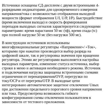
Источники оснащены СД-дисплеем с двумя встроенными 4-
разрядными индикаторами для одновременного измерения
напряжения/тока с возможностью отображения выходной
мощности (формат отображения U/I, U/P, I/P). Быстродействие
(время включения выхода) и скорость формирования
перепадов выходных сигналов характеризуется следующими
параметрами: время нарастания 50 мс (τф), время спада (τс)
при полной нагрузке 50 мс (без нагрузки 500 мс).
В конструкции источников использованы
многофункциональные регуляторы «Напряжение»/ «Ток»,
которыми при нажатии производится выбор разряда на
цифровой шкале, так и регулировка значения при вращении
регулятора. Этими же регуляторами выполняется настройка
выходных параметров, изменение статуса источника, выбор
строки в меню и активация необходимого режима. Источник
и подключаемая нагрузка защищены встроенными схемами
ограничения от перенапряжения/OVP, перегрузки по
току/OCP и от перегрева/OTP. В выходные цепи
интегрировано автоматическое защитное отключение Uвых
при достижении предельного порогового уровня напряжения
или тока. Предусмотрена возможность гибкого
конфигурирования схемы отключения пользователем в
зависимости от тестового приложения.