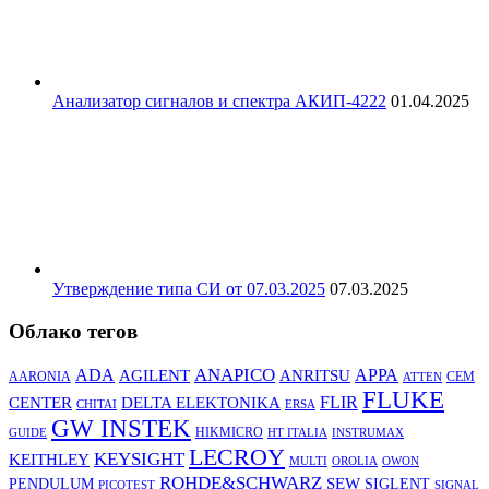
Анализатор сигналов и спектра АКИП-4222
01.04.2025
Утверждение типа СИ от 07.03.2025
07.03.2025
Облако тегов
ANAPICO
APPA
ADA
AGILENT
ANRITSU
AARONIA
CEM
ATTEN
FLUKE
DELTA ELEKTONIKA
FLIR
CENTER
CHITAI
ERSA
GW INSTEK
HIKMICRO
GUIDE
HT ITALIA
INSTRUMAX
LECROY
KEYSIGHT
KEITHLEY
MULTI
OROLIA
OWON
ROHDE&SCHWARZ
SEW
PENDULUM
SIGLENT
PICOTEST
SIGNAL