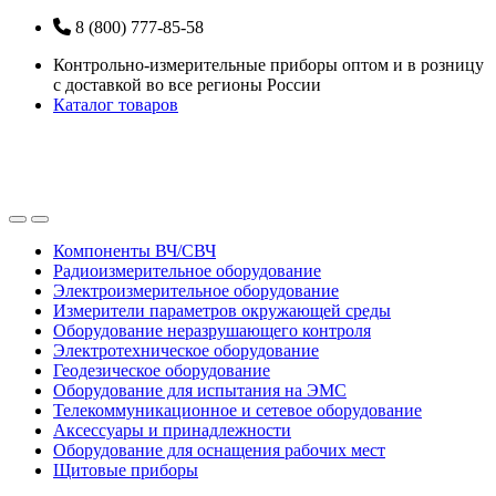
Перейти
Перейти
8 (800) 777-85-58
к
к
Контрольно-измерительные приборы оптом и в розницу
навигации
содержанию
с доставкой во все регионы России
Каталог товаров
Open
Close
Компоненты ВЧ/СВЧ
Радиоизмерительное оборудование
Электроизмерительное оборудование
Измерители параметров окружающей среды
Оборудование неразрушающего контроля
Электротехническое оборудование
Геодезическое оборудование
Оборудование для испытания на ЭМС
Телекоммуникационное и сетевое оборудование
Аксессуары и принадлежности
Оборудование для оснащения рабочих мест
Щитовые приборы