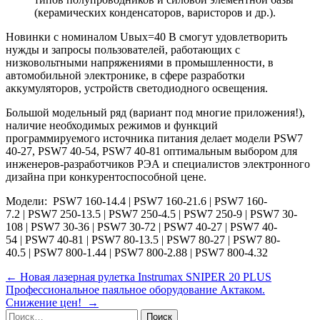
(керамических конденсаторов, варисторов и др.).
Новинки с номиналом Uвых=40 В смогут удовлетворить
нужды и запросы пользователей, работающих с
низковольтными напряжениями в промышленности, в
автомобильной электронике, в сфере разработки
аккумуляторов, устройств светодиодного освещения.
Большой модельный ряд (вариант под многие приложения!),
наличие необходимых режимов и функций
программируемого источника питания делает модели PSW7
40-27, PSW7 40-54, PSW7 40-81 оптимальным выбором для
инженеров-разработчиков РЭА и специалистов электронного
дизайна при конкурентоспособной цене.
Модели: PSW7 160-14.4 | PSW7 160-21.6 | PSW7 160-
7.2 | PSW7 250-13.5 | PSW7 250-4.5 | PSW7 250-9 | PSW7 30-
108 | PSW7 30-36 | PSW7 30-72 | PSW7 40-27 | PSW7 40-
54 | PSW7 40-81 | PSW7 80-13.5 | PSW7 80-27 | PSW7 80-
40.5 | PSW7 800-1.44 | PSW7 800-2.88 | PSW7 800-4.32
Навигация
←
Новая лазерная рулетка Instrumax SNIPER 20 PLUS
Профессиональное паяльное оборудование Актаком.
по
Снижение цен!
→
записям
Найти: