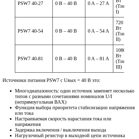
Вт
PSW7 40-27
0 B – 40 B
0 A – 27 A
(Тип
I)
720
Вт
PSW7 40-54
0 B – 40 B
0 A – 54 A
(Тип
II)
1080
Вт
PSW7 40-81
0 B – 40 B
0 A – 81 A
(Тип
III)
Источники питания PSW7 с Uвых = 40 В это:
Многодиапазоность: один источник заменяет несколько
типов с разными сочетаниями номиналов U/I
(непрямоугольная ВАХ)
Функция выбора приоритета стабилизации напряжения
или тока
Настраиваемая скорость нарастания тока или
напряжения
Задержка включения / выключения выхода
Нагрузочный резистор в выходной цепи источника