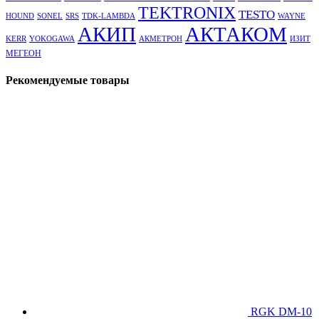
TEKTRONIX
TESTO
HOUND
SONEL
SRS
TDK-LAMBDA
WAYNE
АКТАКОМ
АКИП
KERR
YOKOGAWA
АКМЕТРОН
ИЗИТ
МЕГЕОН
Рекомендуемые товары
RGK DM-10