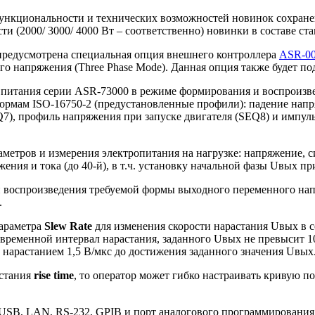
ункциональности и технических возможностей новинок сохранен
 (2000/ 3000/ 4000 Вт – соответственно) новинки в составе ст
 предусмотрена специальная опция внешнего контроллера
ASR-0
о напряжения (Three Phase Mode). Данная опция также будет п
 питания серии ASR-73000 в режиме формирования и воспроизв
ормам ISO-16750-2 (предустановленные профили): падение напр
7), профиль напряжения при запуске двигателя (SEQ8) и импуль
тров и измерения электропитания на нагрузке: напряжение, сил
жения и тока (до 40-й), в т.ч. установку начальной фазы Uвых
воспроизведения требуемой формы выходного переменного напр
.
параметра
Slew Rate
для изменения скорости нарастания Uвых в с
 временной интервал нарастания, заданного Uвых не превысит 1
нарастанием 1,5 В/мкс до достижения заданного значения Uвых
астания
rise time
, то оператор может гибко настраивать кривую 
B, LAN, RS-232, GPIB и порт аналогового программирования IO