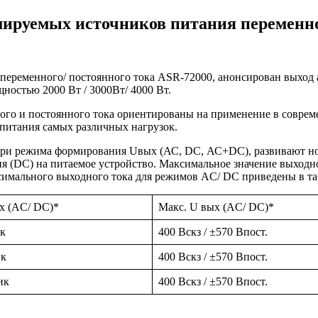
руемых источников питания переменног
переменного/ постоянного тока ASR-72000, анонсирован выход
ностью 2000 Вт / 3000Вт/ 4000 Вт.
ого и постоянного тока ориентированы на применение в совре
опитания самых различных нагрузок.
ри режима формирования Uвых (АС, DC, АС+DC), развивают н
ия (DC) на питаемое устройство. Максимальное значение выход
ксимального выходного тока для режимов AC/ DC приведены в т
х (AC/ DC)*
Макс. U вых (AC/ DC)*
ик
400 Вскз / ±570 Впост.
ик
400 Вскз / ±570 Впост.
ик
400 Вскз / ±570 Впост.