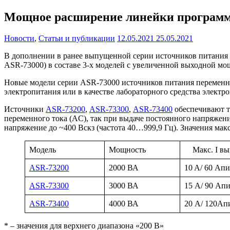
Мощное расширение линейки программи
Новости
,
Статьи и публикации
12.05.2021
25.05.2021
В дополнении в ранее выпущенной серии источников питания 
ASR-73000) в составе 3-х моделей с увеличенной выходной мощ
Новые модели серии ASR-73000 источников питания переменн
электропитания или в качестве лабораторного средства электр
Источники
ASR-73200
,
ASR-73300
,
ASR-73400
обеспечивают т
переменного тока (AC), так при выдаче постоянного напряжен
напряжение до ~400 Вскз (частота 40…999,9 Гц). Значения ма
Модель
Мощность
Макс. I вы
ASR-73200
2000 ВА
10 A/ 60 Ап
ASR-73300
3000 ВА
15 А/ 90 Ап
ASR-73400
4000 ВА
20 А/ 120Ап
* – значения для верхнего диапазона «200 В»