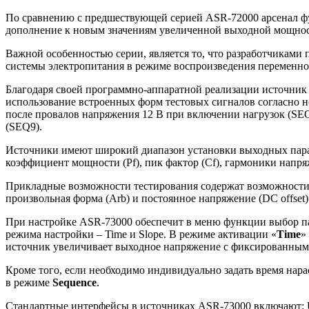
По сравнению с предшествующей серией ASR-72000 арсенал ф
дополнение к новым значениям увеличенной выходной мощности
Важной особенностью серии, является то, что разработчиками
системы электропитания в режиме воспроизведения переменног
Благодаря своей программно-аппаратной реализации источник
использование встроенных форм тестовых сигналов согласно н
после провалов напряжения 12 В при включении нагрузок (SEQ
(SEQ9).
Источники имеют широкий диапазон установки выходных параме
коэффициент мощности (Pf), пик фактор (Сf), гармоники напря
Прикладные возможности тестирования содержат возможности 
произвольная форма (Arb) и постоянное напряжение (DC offset)
При настройке ASR-73000 обеспечит в меню функции выбор 
режима настройки – Time и Slope. В режиме активации «
Time
»
источник увеличивает выходное напряжение с фиксированным 
Кроме того, если необходимо индивидуально задать время нар
в режиме
Sequence
.
Стандартные интерфейсы в источниках ASR-73000 включают: US