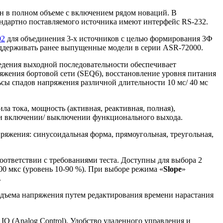
 в полном объеме с включением рядом новаций. В
андартно поставляемого источника имеют интерфейс RS-232.
02
для объединения 3-х источников с целью формирования 3Ф
оддерживать ранее выпущенные модели в серии ASR-72000.
едения выходной последовательности обеспечивает
яжения бортовой сети (SEQ6), восстановление уровня питания
сы спадов напряжения различной длительности 10 мс/ 40 мс
а тока, мощность (активная, реактивная, полная),
 при включении/ выключении функционального выхода.
яжения: синусоидальная форма, прямоугольная, треугольная,
оответствии с требованиями теста. Доступны для выбора 2
00 мкс (уровень 10-90 %). При выборе режима «
Slope
»
.
подъема напряжения путем редактирования времени нарастания
 (Analog Control). Удобство удаленного управления и