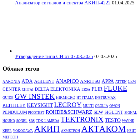
Анализатор сигналов и спектра АКИП-4222
01.04.2025
Утверждение типа СИ от 07.03.2025
07.03.2025
Облако тегов
ANAPICO
APPA
ADA
AGILENT
ANRITSU
AARONIA
CEM
ATTEN
FLUKE
DELTA ELEKTONIKA
FLIR
CENTER
CHITAI
ERSA
GW INSTEK
HIKMICRO
GUIDE
HT ITALIA
INSTRUMAX
LECROY
KEYSIGHT
KEITHLEY
MULTI
OROLIA
OWON
ROHDE&SCHWARZ
SEW
PENDULUM
SIGLENT
PICOTEST
SIGNAL
TEKTRONIX
TESTO
HOUND
SONEL
SRS
TDK-LAMBDA
WAYNE
АКТАКОМ
АКИП
KERR
YOKOGAWA
АКМЕТРОН
ИЗИТ
МЕГЕОН