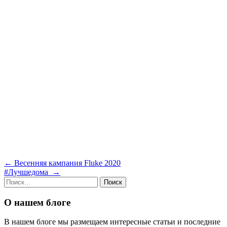
Навигация
←
Весенняя кампания Fluke 2020
#Лучшедома
→
по
Найти:
записям
О нашем блоге
В нашем блоге мы размещаем интересные статьи и последние