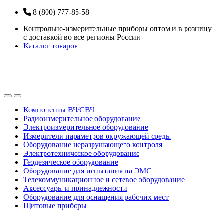
Перейти
Перейти
8 (800) 777-85-58
к
к
Контрольно-измерительные приборы оптом и в розницу
навигации
содержанию
с доставкой во все регионы России
Каталог товаров
Open
Close
Компоненты ВЧ/СВЧ
Радиоизмерительное оборудование
Электроизмерительное оборудование
Измерители параметров окружающей среды
Оборудование неразрушающего контроля
Электротехническое оборудование
Геодезическое оборудование
Оборудование для испытания на ЭМС
Телекоммуникационное и сетевое оборудование
Аксессуары и принадлежности
Оборудование для оснащения рабочих мест
Щитовые приборы