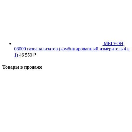
МЕГЕОН
08009 газоанализатор (комбинированный измеритель 4 в
1)
46 550
₽
Товары в продаже