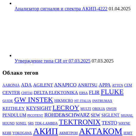
Анализатор сигналов и спектра АКИП-4222
01.04.2025
Утверждение типа СИ от 07.03.2025
07.03.2025
Облако тегов
ANAPICO
APPA
ADA
AGILENT
ANRITSU
AARONIA
CEM
ATTEN
FLUKE
DELTA ELEKTONIKA
FLIR
CENTER
CHITAI
ERSA
GW INSTEK
HIKMICRO
GUIDE
HT ITALIA
INSTRUMAX
LECROY
KEYSIGHT
KEITHLEY
MULTI
OROLIA
OWON
ROHDE&SCHWARZ
SEW
PENDULUM
SIGLENT
PICOTEST
SIGNAL
TEKTRONIX
TESTO
HOUND
SONEL
SRS
TDK-LAMBDA
WAYNE
АКТАКОМ
АКИП
KERR
YOKOGAWA
АКМЕТРОН
ИЗИТ