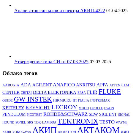
Анализатор сигналов и спектра АКИП-4222
01.04.2025
Утверждение типа СИ от 07.03.2025
07.03.2025
Облако тегов
ANAPICO
APPA
ADA
AGILENT
ANRITSU
AARONIA
CEM
ATTEN
FLUKE
DELTA ELEKTONIKA
FLIR
CENTER
CHITAI
ERSA
GW INSTEK
HIKMICRO
GUIDE
HT ITALIA
INSTRUMAX
LECROY
KEYSIGHT
KEITHLEY
MULTI
OROLIA
OWON
ROHDE&SCHWARZ
SEW
PENDULUM
SIGLENT
PICOTEST
SIGNAL
TEKTRONIX
TESTO
HOUND
SONEL
SRS
TDK-LAMBDA
WAYNE
АКТАКОМ
АКИП
KERR
YOKOGAWA
АКМЕТРОН
ИЗИТ