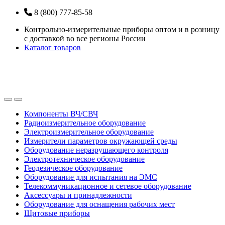
Перейти
Перейти
8 (800) 777-85-58
к
к
Контрольно-измерительные приборы оптом и в розницу
навигации
содержанию
с доставкой во все регионы России
Каталог товаров
Open
Close
Компоненты ВЧ/СВЧ
Радиоизмерительное оборудование
Электроизмерительное оборудование
Измерители параметров окружающей среды
Оборудование неразрушающего контроля
Электротехническое оборудование
Геодезическое оборудование
Оборудование для испытания на ЭМС
Телекоммуникационное и сетевое оборудование
Аксессуары и принадлежности
Оборудование для оснащения рабочих мест
Щитовые приборы