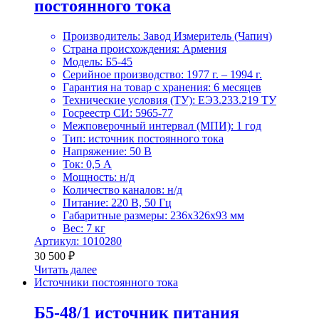
постоянного тока
Производитель: Завод Измеритель (Чапич)
Страна происхождения: Армения
Модель: Б5-45
Серийное производство: 1977 г. – 1994 г.
Гарантия на товар с хранения: 6 месяцев
Технические условия (ТУ): ЕЭ3.233.219 ТУ
Госреестр СИ: 5965-77
Межповерочный интервал (МПИ): 1 год
Тип: источник постоянного тока
Напряжение: 50 В
Ток: 0,5 А
Мощность: н/д
Количество каналов: н/д
Питание: 220 В, 50 Гц
Габаритные размеры: 236x326x93 мм
Вес: 7 кг
Артикул: 1010280
30 500
₽
Читать далее
Источники постоянного тока
Б5-48/1 источник питания