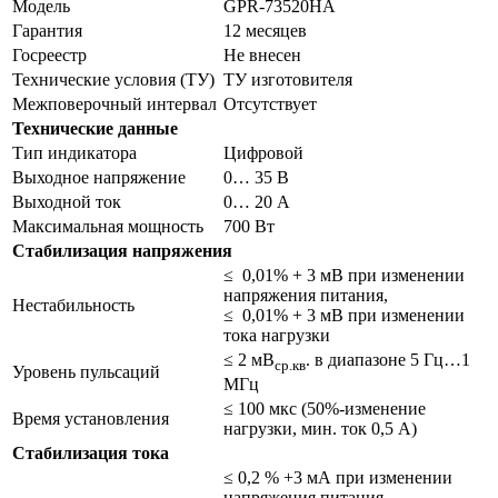
Модель
GPR-73520HA
Гарантия
12 месяцев
Госреестр
Не внесен
Технические условия (ТУ)
ТУ изготовителя
Межповерочный интервал
Отсутствует
Технические данные
Тип индикатора
Цифровой
Выходное напряжение
0… 35 В
Выходной ток
0… 20 А
Максимальная мощность
700 Вт
Стабилизация напряжения
≤ 0,01% + 3 мВ при изменении
напряжения питания,
Нестабильность
≤ 0,01% + 3 мВ при изменении
тока нагрузки
≤ 2 мВ
. в диапазоне 5 Гц…1
ср.кв
Уровень пульсаций
МГц
≤ 100 мкс (50%-изменение
Время установления
нагрузки, мин. ток 0,5 А)
Стабилизация тока
≤ 0,2 % +3 мА при изменении
напряжения питания,