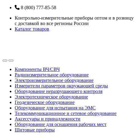
Перейти
Перейти
8 (800) 777-85-58
к
к
Контрольно-измерительные приборы оптом и в розницу
навигации
содержанию
с доставкой во все регионы России
Каталог товаров
Open
Close
Компоненты ВЧ/СВЧ
Радиоизмерительное оборудование
Электроизмерительное оборудование
Измерители параметров окружающей среды
Оборудование неразрушающего контроля
Электротехническое оборудование
Геодезическое оборудование
Оборудование для испытания на ЭМС
Телекоммуникационное и сетевое оборудование
Аксессуары и принадлежности
Оборудование для оснащения рабочих мест
Щитовые приборы