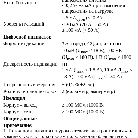
Нестабильность
≤ 0,2 % +3 мА при изменении
напряжения на нагрузке
≤ 5 мА
(<20 А)
ср.кв
Уровень пульсаций
≤ 20 мА (20 А…50 А)
≤ 100 мА (> 50 А)
Цифровой индикатор
Формат индикации
3½ разряда, СД-индикаторы
10 мВ (U
≤ 18 В), 100 мВ
max
(U
≤ 180 В), 1 В (U
≤ 1800
max
max
Дискретность индикации
В)
1 мА (I
≤ 1,8 А), 10 мА (I
≤
max
max
18 А), 100 мА (I
≤ 180 А)
max
Погрешность измерения
± (0,5 % +2 ед.)
Количество индикаторов
2 (вольтметр, амперметр)
Изоляция
Корпус – выход
≥ 100 МОм (1000 В)
Корпус – сеть
≥ 100 МОм (1000 В)
Общие данные
Примечание:
1. Источники питания шнуром сетевого электропитания – не
комплектуются. По вопросам подключения обращайтесь в