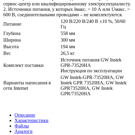
сервис-центр или квалифицированному электроспециалисту.
2. Источники питания, у которых Iмакс. > 10 А или Uмакс. >
600 В, соединительными проводами – не комплектуются.
120 В/220 В/240 В ±10 %, 50/60
Питание
Гц
Глубина
558 мм
Ширина
300 мм
Высота
194 мм
Вес
26,5 кг
Источник питания GW Instek
Комплект поставки
GPR-73520HA
Инструкция по эксплуатации
GW Instek-GPR-73520HA, GW
Варианты написания в
Instek GPR 73520HA, GW Instek
сети Internet
GPR73520HA, GW Instek
GPR/73520HA
Описание
Характеристики
Файлы
Аналоги