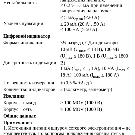
Нестабильность
≤ 0,2 % +3 мА при изменении
напряжения на нагрузке
≤ 5 мА
(<20 А)
ср.кв
Уровень пульсаций
≤ 20 мА (20 А…50 А)
≤ 100 мА (> 50 А)
Цифровой индикатор
Формат индикации
3½ разряда, СД-индикаторы
10 мВ (U
≤ 18 В), 100 мВ
max
(U
≤ 180 В), 1 В (U
≤ 1800
max
max
Дискретность индикации
В)
1 мА (I
≤ 1,8 А), 10 мА (I
≤
max
max
18 А), 100 мА (I
≤ 180 А)
max
Погрешность измерения
± (0,5 % +2 ед.)
Количество индикаторов
2 (вольтметр, амперметр)
Изоляция
Корпус – выход
≥ 100 МОм (1000 В)
Корпус – сеть
≥ 100 МОм (1000 В)
Общие данные
Примечание:
1. Источники питания шнуром сетевого электропитания – не
комплектуются. По вопросам подключения обращайтесь в