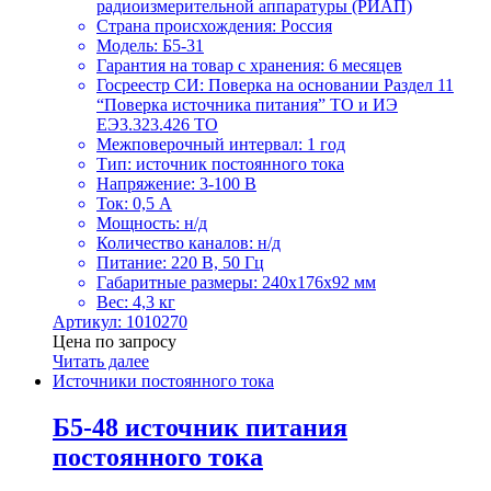
радиоизмерительной аппаратуры (РИАП)
Страна происхождения: Россия
Модель: Б5-31
Гарантия на товар с хранения: 6 месяцев
Госреестр СИ: Поверка на основании Раздел 11
“Поверка источника питания” ТО и ИЭ
ЕЭ3.323.426 ТО
Межповерочный интервал: 1 год
Тип: источник постоянного тока
Напряжение: 3-100 В
Ток: 0,5 А
Мощность: н/д
Количество каналов: н/д
Питание: 220 В, 50 Гц
Габаритные размеры: 240х176х92 мм
Вес: 4,3 кг
Артикул: 1010270
Цена по запросу
Читать далее
Источники постоянного тока
Б5-48 источник питания
постоянного тока