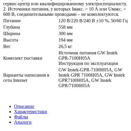
сервис-центр или квалифицированному электроспециалисту.
2. Источники питания, у которых Iмакс. > 10 А или Uмакс. >
600 В, соединительными проводами – не комплектуются.
Питание
120 В/220 В/240 В ±10 %, 50/60 Гц
Глубина
558 мм
Ширина
300 мм
Высота
194 мм
Вес
26,5 кг
Источник питания GW Instek
Комплект поставки
GPR-7100H05A
Инструкция по эксплуатации
GW Instek-GPR-7100H05A, GW
Варианты написания в
Instek GPR 7100H05A, GW Instek
сети Internet
GPR7100H05A, GW Instek
GPR/7100H05A
Описание
Характеристики
Файлы
Аналоги