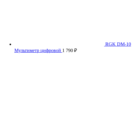
RGK DM-10
Мультиметр цифровой
1 790
₽