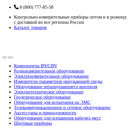
Перейти
Перейти
8 (800) 777-85-58
к
к
Контрольно-измерительные приборы оптом и в розницу
навигации
содержанию
с доставкой во все регионы России
Каталог товаров
Open
Close
Компоненты ВЧ/СВЧ
Радиоизмерительное оборудование
Электроизмерительное оборудование
Измерители параметров окружающей среды
Оборудование неразрушающего контроля
Электротехническое оборудование
Геодезическое оборудование
Оборудование для испытания на ЭМС
Телекоммуникационное и сетевое оборудование
Аксессуары и принадлежности
Оборудование для оснащения рабочих мест
Щитовые приборы