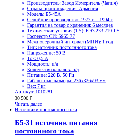
Производитель: Завод Измеритель (Чапич)
Страна происхождения: Армения
Модель: Б5-45А
Серийное производство: 1977 г. – 1994 г.
Гарантия на товар с хранения: 6 месяцев
Технические условия (ТУ): ЕЭ3.233.219 ТУ
Госреестр СИ: 5965-77
Межповерочный интервал (МПИ): 1 год
Тип: источник постоянного тока
Напряжение: 50 В
Ток: 0,5 А
Мощность: н/д
Количество каналов: н/д
Питание: 220 В, 50 Гц
Габаритные размеры: 236x326x93 мм
Вес: 7 кг
Артикул: 1010281
30 500
₽
Читать далее
Источники постоянного тока
Б5-31 источник питания
постоянного тока