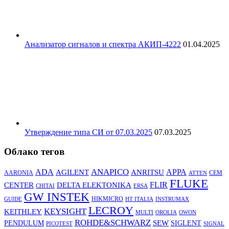
Анализатор сигналов и спектра АКИП-4222
01.04.2025
Утверждение типа СИ от 07.03.2025
07.03.2025
Облако тегов
ANAPICO
APPA
ADA
AGILENT
ANRITSU
AARONIA
CEM
ATTEN
FLUKE
DELTA ELEKTONIKA
FLIR
CENTER
CHITAI
ERSA
GW INSTEK
HIKMICRO
GUIDE
HT ITALIA
INSTRUMAX
LECROY
KEYSIGHT
KEITHLEY
MULTI
OROLIA
OWON
ROHDE&SCHWARZ
SEW
PENDULUM
SIGLENT
PICOTEST
SIGNAL