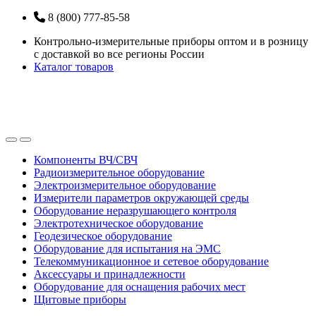
Перейти
Перейти
8 (800) 777-85-58
к
к
Контрольно-измерительные приборы оптом и в розницу
навигации
содержанию
с доставкой во все регионы России
Каталог товаров
Open
Close
Компоненты ВЧ/СВЧ
Радиоизмерительное оборудование
Электроизмерительное оборудование
Измерители параметров окружающей среды
Оборудование неразрушающего контроля
Электротехническое оборудование
Геодезическое оборудование
Оборудование для испытания на ЭМС
Телекоммуникационное и сетевое оборудование
Аксессуары и принадлежности
Оборудование для оснащения рабочих мест
Щитовые приборы